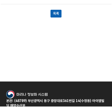
마
해
리
양
나
수
정
산
본관: (48789) 부산광역시 동구 중앙대로361번길 14(수정동) 아이엠빌
보
부
딩 해양수산부
화
별관: (48728) 부산광역시 동구 중앙대로 360(수정동) 협성타워 해양수