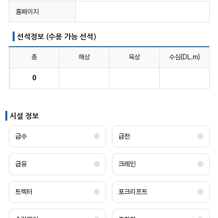
홈페이지
선석정보 (수용 가능 선석)
총
해상
육상
수심(DL.m)
0
시설 정보
미
미
미
미
미
미
미
미
미
미
미
미
미
미
급수
급전
보
보
보
보
보
보
보
보
보
보
보
보
보
보
유
유
유
유
유
유
유
유
유
유
유
유
유
유
급유
크레인
트렉터
포크리프트